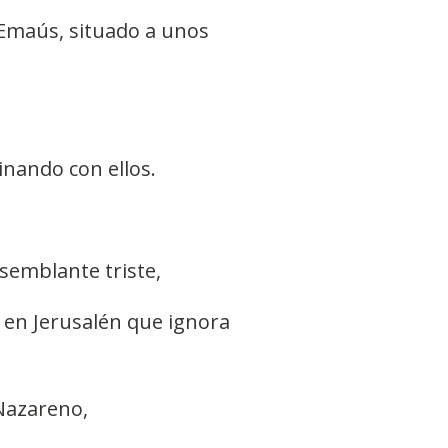
 Emaús, situado a unos
inando con ellos.
 semblante triste,
o en Jerusalén que ignora
 Nazareno,