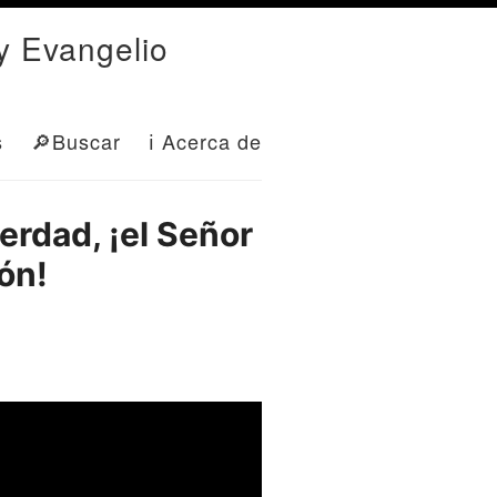
y Evangelio
s
🔎Buscar
ℹ Acerca de
erdad, ¡el Señor
ón!